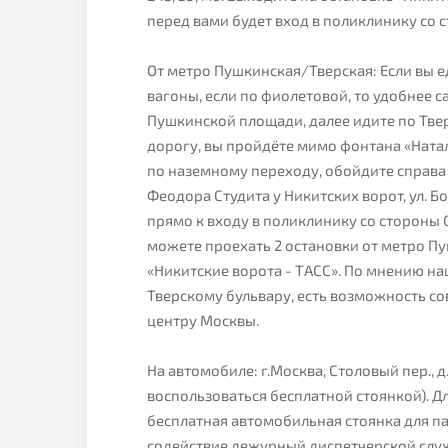
перед вами будет вход в поликлинику со с
От метро Пушкинская/Тверская: Если вы е
вагоны, если по фиолетовой, то удобнее с
Пушкинской площади, далее идите по Тве
дорогу, вы пройдёте мимо фонтана «Ната
по наземному переходу, обойдите справ
Феодора Студита у Никитских ворот, ул. Б
прямо к входу в поликлинику со стороны С
можете проехать 2 остановки от метро Пу
«Никитские ворота - ТАСС». По мнению н
Тверскому бульвару, есть возможность с
центру Москвы.
На автомобиле: г.Москва, Столовый пер., 
воспользоваться бесплатной стоянкой). 
бесплатная автомобильная стоянка для па
содействие дежурный диспетчерской слу