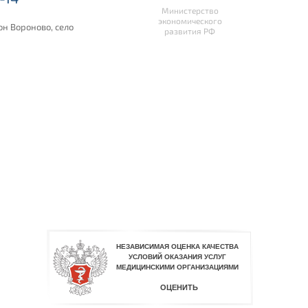
Министерство
экономического
он Вороново, село
развития РФ