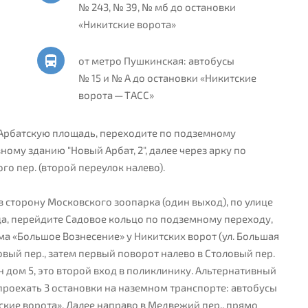
№ 243, № 39, № мб до остановки
«Никитские ворота»
от метро Пушкинская: автобусы
№ 15 и № А до остановки «Никитские
ворота — ТАСС»
а Арбатскую площадь, переходите по подземному
му зданию "Новый Арбат, 2", далее через арку по
о пер. (второй переулок налево).
в сторону Московского зоопарка (один выход), по улице
а, перейдите Садовое кольцо по подземному переходу,
ма «Большое Вознесение» у Никитских ворот (ул. Большая
жовый пер., затем первый поворот налево в Столовый пер.
 дом 5, это второй вход в поликлинику. Альтернативный
проехать 3 остановки на наземном транспорте: автобусы
тские ворота». Далее направо в Медвежий пер., прямо