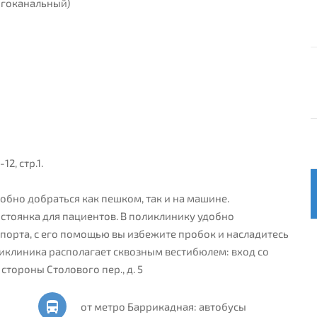
ногоканальный)
я
12, стр.1.
обно добраться как пешком, так и на машине.
стоянка для пациентов. В поликлинику удобно
порта, с его помощью вы избежите пробок и насладитесь
клиника располагает сквозным вестибюлем: вход со
 стороны Столового пер., д. 5
от метро Баррикадная: автобусы