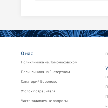
О нас
П
Поликлиника на Ломоносовском
У
Поликлиника на Скатертном
П
Санаторий Вороново
П
Уголок потребителя
П
Часто задаваемые вопросы
н