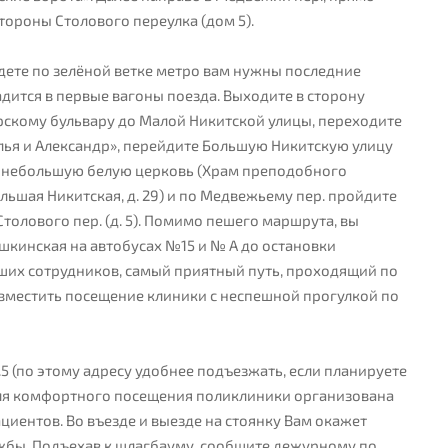
тороны Столового переулка (дом 5).
дете по зелёной ветке метро вам нужны последние
адится в первые вагоны поезда. Выходите в сторону
рскому бульвару до Малой Никитской улицы, переходите
лья и Александр», перейдите Большую Никитскую улицу
а небольшую белую церковь (Храм преподобного
ольшая Никитская, д. 29) и по Медвежьему пер. пройдите
толового пер. (д. 5). Помимо пешего маршрута, вы
шкинская на автобусах №15 и № А до остановки
аших сотрудников, самый приятный путь, проходящий по
овместить посещение клиники с неспешной прогулкой по
д.5 (по этому адресу удобнее подъезжать, если планируете
Для комфортного посещения поликлиники организована
циентов. Во въезде и выезде на стоянку Вам окажет
жбы. Подъехав к шлагбауму, сообщите дежурному по