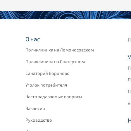
О нас
П
Поликлиника на Ломоносовском
У
Поликлиника на Скатертном
П
Санаторий Вороново
П
Уголок потребителя
П
Часто задаваемые вопросы
н
Вакансии
Руководство