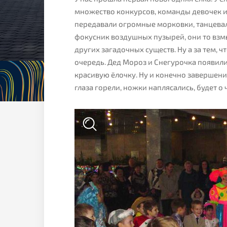
множество конкурсов, команды девочек и
передавали огромные морковки, танцевали,
фокусник воздушных пузырей, они то взмы
других загадочных существ. Ну а за тем,
очередь. Дед Мороз и Снегурочка появил
красивую ёлочку. Ну и конечно завершени
глаза горели, ножки наплясались, будет о