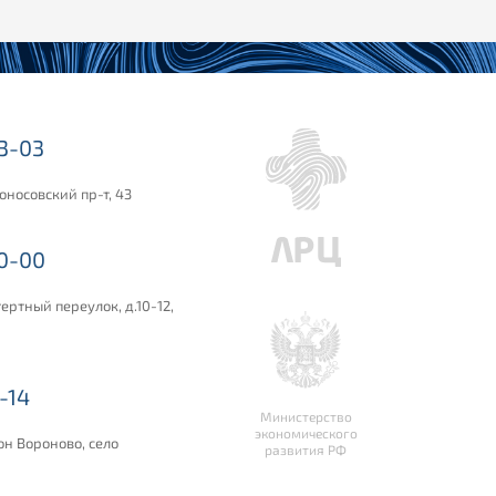
03-03
оносовский пр-т, 43
00-00
ертный переулок, д.10-12,
-14
Министерство
экономического
он Вороново, село
развития РФ