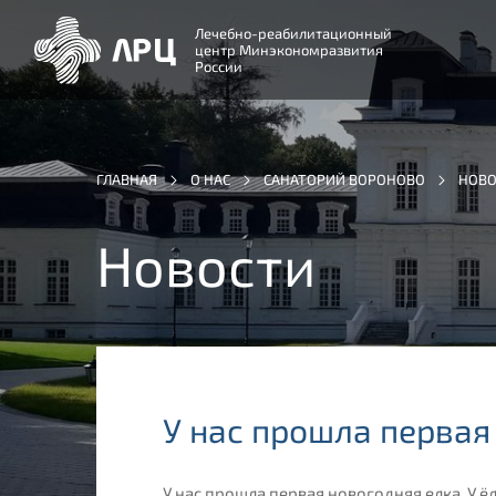
Лечебно-реабилитационный
центр Минэкономразвития
России
ГЛАВНАЯ
О НАС
САНАТОРИЙ ВОРОНОВО
НОВО
Новости
У нас прошла первая
У нас прошла первая новогодняя елка. У ё