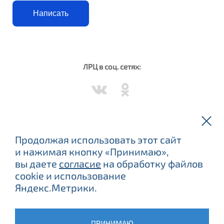
Написать
ЛРЦ в соц. сетях:
Вороново в соц. сетях:
Продолжая использовать этот сайт
и нажимая кнопку «Принимаю»,
вы даете
согласие
на обработку файлов
cookie и использование
Яндекс.Метрики.
ЕСТЬ ПРОТИВОПОКАЗАНИЯ, ПОСОВЕТУЙТЕСЬ С ВРАЧОМ.
©
2015
–2026 ФБУЗ «Лечебно-реабилитационный центр
Минэкономразвития России»
ПРИНИМАЮ