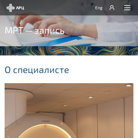
Eng
МРТ — запись
О специалисте