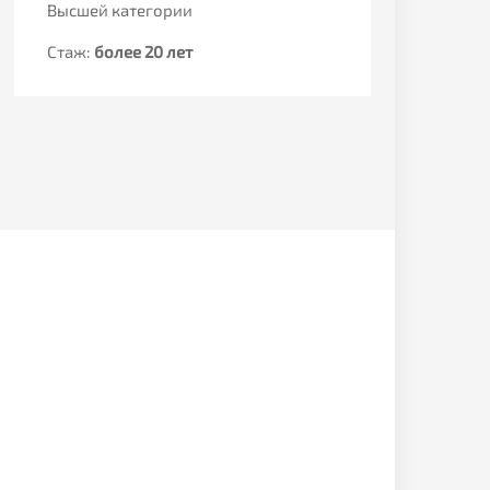
Высшей категории
терапе
высше
Стаж:
более 20 лет
Стаж: