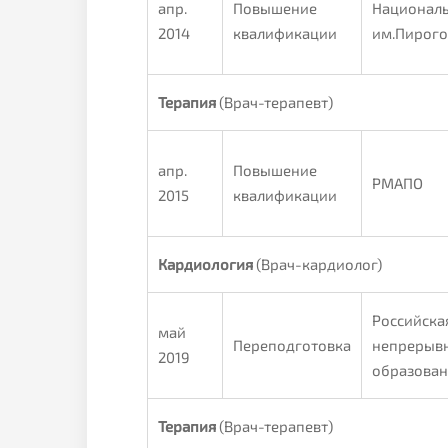
апр.
Повышение
Националь
2014
квалификации
им.Пирого
Терапия
(Врач-терапевт)
апр.
Повышение
РМАПО
2015
квалификации
Кардиология
(Врач-кардиолог)
Российска
май
Переподготовка
непрерывн
2019
образова
Терапия
(Врач-терапевт)