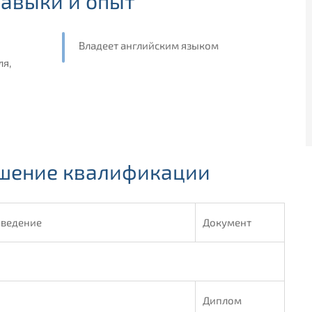
авыки и опыт
Владеет английским языком
ля,
ышение квалификации
аведение
Документ
Диплом