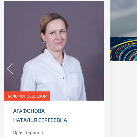
НА ЛОМОНОСОВСКОМ
НА СКАТЕР
АГАФОНОВА
АНТО
НАТАЛЬЯ СЕРГЕЕВНА
ЕКАТ
Врач-терапевт
Заведу