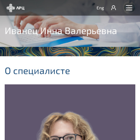
Eng
Иванец Инна Валерьевна
О специалисте