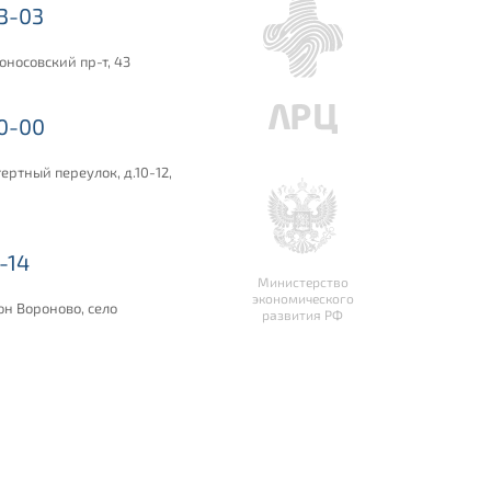
03-03
оносовский пр-т, 43
00-00
ертный переулок, д.10-12,
-14
Министерство
экономического
он Вороново, село
развития РФ