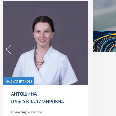
НА СКАТЕРТНОМ
НА СКАТЕР
АНТОШИНА
ЕРШО
ОЛЬГА ВЛАДИМИРОВНА
ИРИН
Врач дерматолог
Врач к