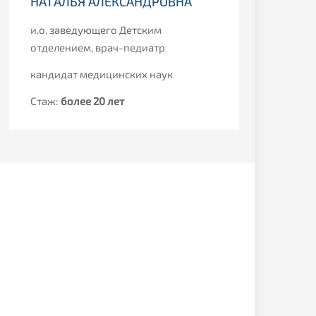
НАТАЛЬЯ АЛЕКСАНДРОВНА
СВЕТ
и.о. заведующего Детским
Инфек
отделением, врач-педиатр
Стаж:
кандидат медицинских наук
Стаж:
более 20 лет