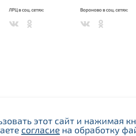
ЛРЦ в соц. сетях:
Вороново в соц. сетях:
ЕСТЬ ПРОТИВОПОКАЗАНИЯ, ПОСОВЕТУЙТЕСЬ С ВРАЧОМ.
зовать этот сайт и нажимая к
015
–2026 ФБУЗ «Лечебно-реабилитационный центр Минэкономразвития Рос
даете
согласие
на обработку фа