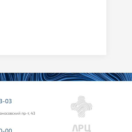
03-03
оносовский пр-т, 43
00-00