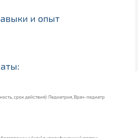
авыки и опыт
аты:
ость, срок действия): Педиатрия, Врач-педиатр
образовании и (или) о квалификации (уровень