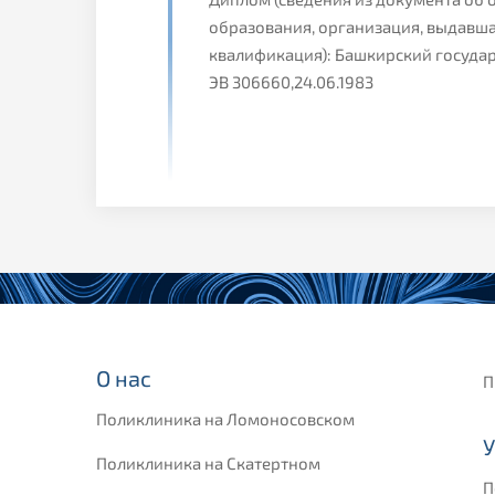
образования, организация, выдавша
квалификация): Башкирский госуда
ЭВ 306660,24.06.1983
О нас
П
Поликлиника на Ломоносовском
У
Поликлиника на Скатертном
П