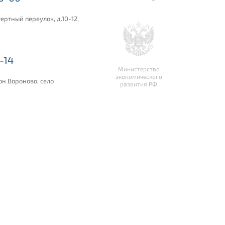
ертный переулок, д.10-12,
-14
Министерство
экономического
он Вороново, село
развития РФ